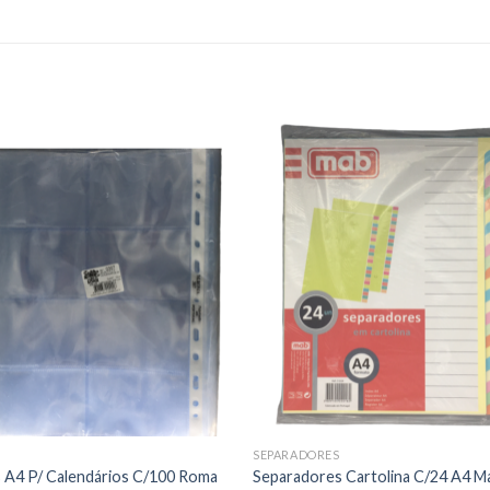
Add to
Add
wishlist
wishl
S
SEPARADORES
 A4 P/ Calendários C/100 Roma
Separadores Cartolina C/24 A4 M