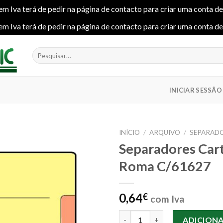
em Iva terá de pedir na página de contacto para criar uma conta d
em Iva terá de pedir na página de contacto para criar uma conta d
Pesquisar
por:
INICIAR SESSÃO
INÍCIO
/
ARQUIVO
/
SEPARAD
Separadores Car
Roma C/61627
Add to
wishlist
0,64
€
com Iva
Quantidade de Separadores Ca
ADICION