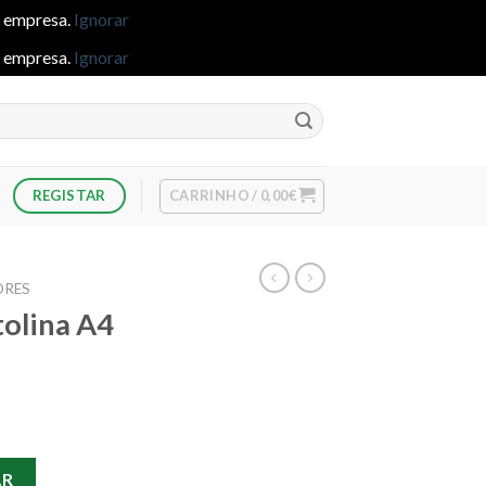
e empresa.
Ignorar
e empresa.
Ignorar
CARRINHO /
0,00
€
REGISTAR
ORES
tolina A4
rtolina A4 Roma C/61627
AR