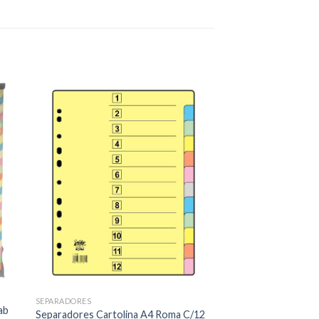
 to
Add to
ist
wishlist
SEPARADORES
ab
Separadores Cartolina A4 Roma C/12